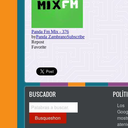
BUSCADOR
POLÍT
Busqueshon
Los 
Goog
most
ate