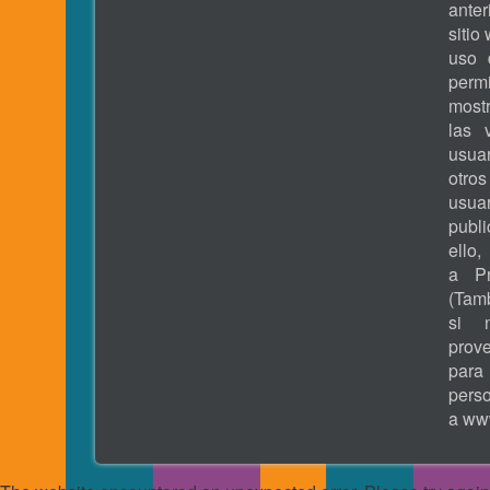
ante
sitio
uso 
permi
most
las 
usua
otros
usua
publ
ell
a Pr
(Tamb
si 
prove
pa
pers
a
www