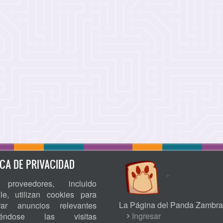
ICA DE PRIVACIDAD
proveedores, incluido
le, utilizan cookies para
La Página del Panda Zambra
rar anuncios relevantes
USER
Ingresar
niéndose las visitas