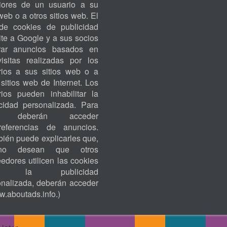
riores de un usuario a su
ACCOUNT
 web o a otros sitios web. El
MENU
de cookies de publicidad
te a Google y a sus socios
rar anuncios basados en
visitas realizadas por los
rios a sus sitios web o a
 sitios web de Internet. Los
rios pueden inhabilitar la
icidad personalizada. Para
o, deberán acceder
eferencias de anuncios.
ién puede explicarles que,
no desean que otros
edores utilicen las cookies
ra la publicidad
onalizada, deberán acceder
.aboutads.info
.)