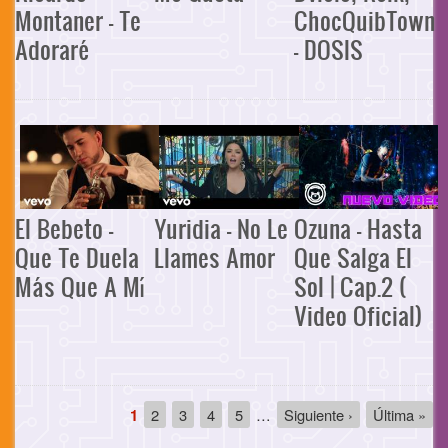
Montaner - Te
ChocQuibTown
Adoraré
- DOSIS
El Bebeto -
Yuridia - No Le
Ozuna - Hasta
Que Te Duela
Llames Amor
Que Salga El
Más Que A Mí
Sol | Cap.2 (
Video Oficial)
Paginación
Página
1
Página
2
Página
3
Página
4
Página
5
…
Siguiente
Siguiente ›
Última
Última »
actual
página
página