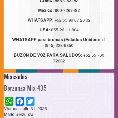
CDMX:
5557263482
México:
800-7263482
WHATSAPP:
+52 55 99 07 26 32
USA:
855-26-11-804
WHATSAPP para bromas (Estados Unidos):
+1
(945) 223-9850
BUZÓN DE VOZ PARA SALUDOS:
+52 55 760
72632
Mixesukis
Berzunza Mix 435
WhatsApp
Facebook
Twitter
Viernes, Julio 31, 2026
Mario Berzunza