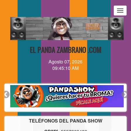
Pasar
al
Togg
contenido
navig
principal
EL PANDA ZAMBRANO .COM
Agosto 07, 2026
09:45:11 AM
TELÉFONOS DEL PANDA SHOW