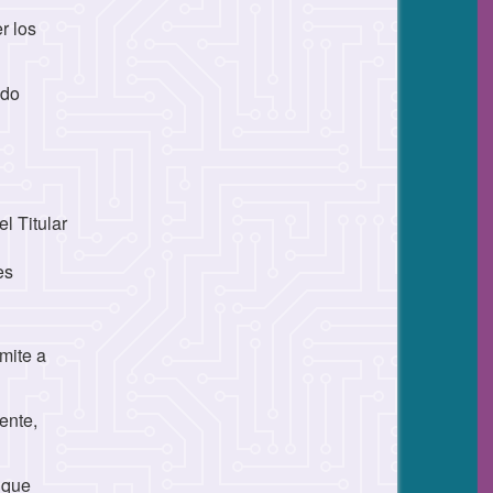
r los
ndo
l Titular
es
mite a
ente,
 que