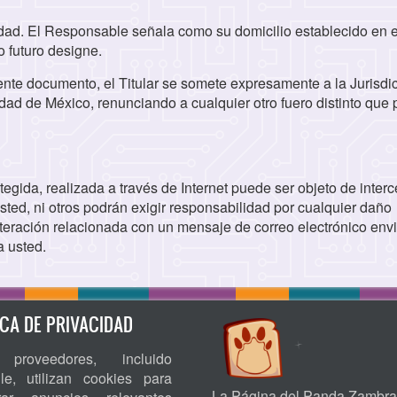
idad. El Responsable señala como su domicilio establecido en e
 futuro designe.
ente documento, el Titular se somete expresamente a la Jurisdi
ad de México, renunciando a cualquier otro fuero distinto que 
egida, realizada a través de Internet puede ser objeto de inter
sted, ni otros podrán exigir responsabilidad por cualquier daño
alteración relacionada con un mensaje de correo electrónico env
a usted.
ICA DE PRIVACIDAD
proveedores, incluido
le, utilizan cookies para
La Página del Panda Zambra