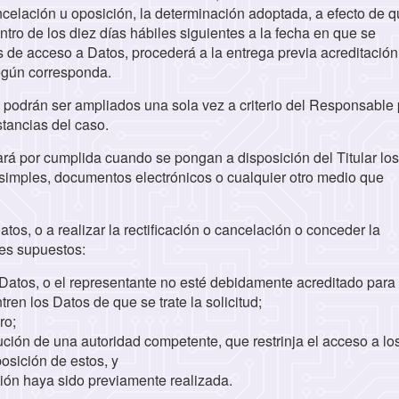
ancelación u oposición, la determinación adoptada, a efecto de q
tro de los diez días hábiles siguientes a la fecha en que se
 de acceso a Datos, procederá a la entrega previa acreditación
según corresponda.
 podrán ser ampliados una sola vez a criterio del Responsable 
nstancias del caso.
rá por cumplida cuando se pongan a disposición del Titular los
 simples, documentos electrónicos o cualquier otro medio que
os, o a realizar la rectificación o cancelación o conceder la
ntes supuestos:
s Datos, o el representante no esté debidamente acreditado para 
en los Datos de que se trate la solicitud;
ro;
ción de una autoridad competente, que restrinja el acceso a lo
posición de estos, y
ción haya sido previamente realizada.