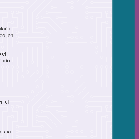
lar, o
ndo, en
 el
riodo
en el
e una