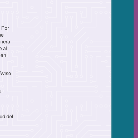
. Por
ne
anera
e al
ean
Aviso
s
tud del