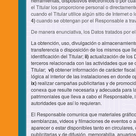
herramientas, dispositivos electrónicos o por cua
el Titular los proporcione personal o directament
cuando el Titular utilice algún sitio de Internet 
4)
cuando se obtengan por el Responsable a travé
De manera enunciativa, los Datos tratados por e
La obtención, uso, divulgación o almacenamient
transferencia o disposición de los mismos que ll
identificación del Titular;
ii)
actualización de los 
terceros relacionada con las actividades que se 
Titular;
vi)
obtener información de carácter fiscal
lógica al interior de las instalaciones en donde
ix)
realizar campañas publicitarias y de promoción
conexa que resulte necesaria y adecuada para la 
patrimoniales que lleva a cabo el Responsable, 
autoridades que así lo requieran.
El Responsable comunica que materiales gráficos
semblanzas, videos y filmaciones de eventos o ac
aparecer o estar disponibles tanto en circulares,
publicitarias y de difusión, memorabilia, anuarios,