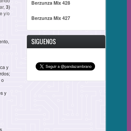
ando
Berzunza Mix 428
ar,
3)
e y/o
Berzunza Mix 427
SIGUENOS
ento,
l
ca y
rdos;
 o
es y
es