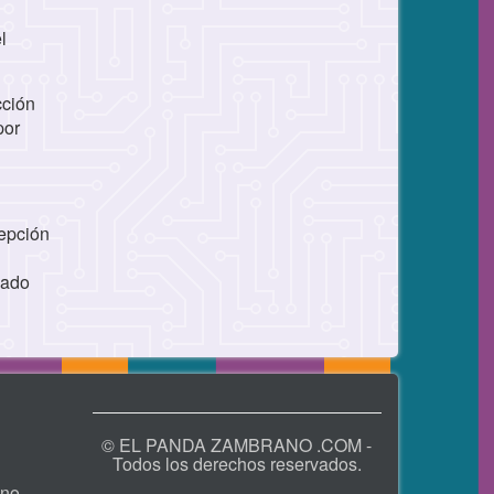
l
cción
por
cepción
iado
© EL PANDA ZAMBRANO .COM -
Todos los derechos reservados.
no.