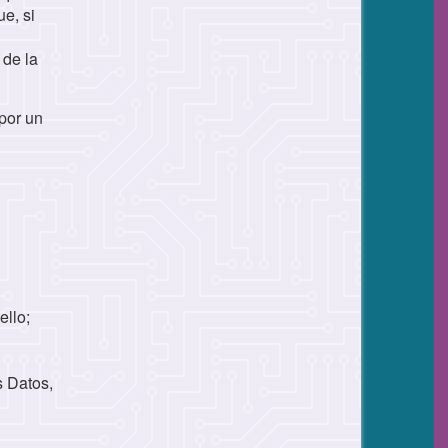
ue, si
 de la
por un
ello;
s Datos,