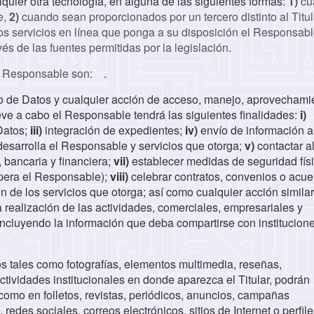
lquier otra tecnología, en alguna de las siguientes formas:
1)
cu
e,
2)
cuando sean proporcionados por un tercero distinto al Titul
o los servicios en línea que ponga a su disposición el Responsabl
s de las fuentes permitidas por la legislación
.
l Responsable son:
.
o de Datos y cualquier acción de acceso, manejo, aprovechami
eve a cabo el Responsable tendrá las siguientes finalidades:
i)
Datos;
iii)
integración de expedientes;
iv)
envío de información a
desarrolla el Responsable y servicios que otorga;
v)
contactar a
, bancaria y financiera;
vii)
establecer medidas de seguridad físi
 opera el Responsable);
viii)
celebrar contratos, convenios o acue
 de los servicios que otorga; así como cualquier acción similar
realización de las actividades, comerciales, empresariales y
incluyendo la información que deba compartirse con institucion
 tales como fotografías, elementos multimedia, reseñas,
tividades institucionales en donde aparezca el Titular, podrán
 como en folletos, revistas, periódicos, anuncios, campañas
 redes sociales, correos electrónicos, sitios de Internet o perfil