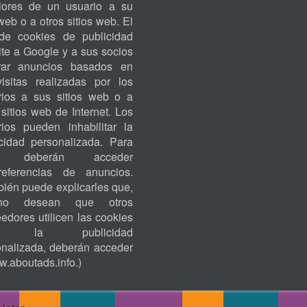
riores de un usuario a su
ACCOUNT
 web o a otros sitios web. El
MENU
de cookies de publicidad
te a Google y a sus socios
rar anuncios basados en
visitas realizadas por los
rios a sus sitios web o a
 sitios web de Internet. Los
rios pueden inhabilitar la
icidad personalizada. Para
o, deberán acceder
eferencias de anuncios.
ién puede explicarles que,
no desean que otros
edores utilicen las cookies
ra la publicidad
onalizada, deberán acceder
.aboutads.info
.)