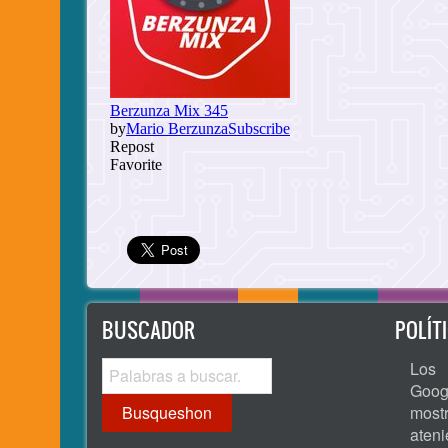
BUSCADOR
POLÍT
Busqueshon
Los 
Goog
most
ate