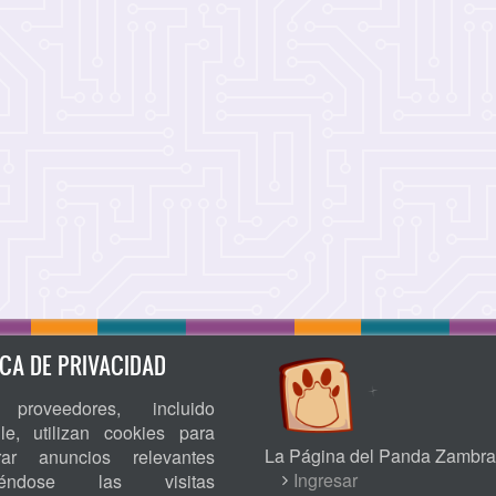
ICA DE PRIVACIDAD
proveedores, incluido
le, utilizan cookies para
La Página del Panda Zambra
rar anuncios relevantes
USER
Ingresar
niéndose las visitas