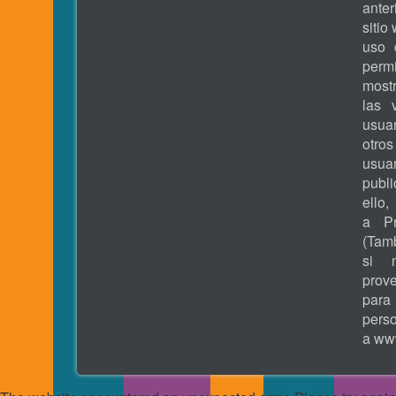
ante
sitio
uso 
permi
most
las 
usua
otros
usua
publ
ell
a Pr
(Tamb
si 
prove
pa
pers
a
www