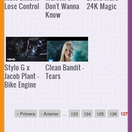
Lose Control
Don't Wanna
24K Magic
Know
Stylo G x
Clean Bandit -
Jacob Plant -
Tears
Bike Engine
Paginación
Primera
« Primera
Página
‹ Anterior
…
Página
123
Página
124
Página
125
Página
126
Pági
127
página
anterior
actua