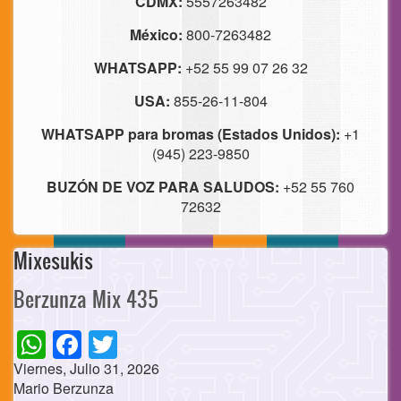
CDMX:
5557263482
México:
800-7263482
WHATSAPP:
+52 55 99 07 26 32
USA:
855-26-11-804
WHATSAPP para bromas (Estados Unidos):
+1
(945) 223-9850
BUZÓN DE VOZ PARA SALUDOS:
+52 55 760
72632
Mixesukis
Berzunza Mix 435
WhatsApp
Facebook
Twitter
Viernes, Julio 31, 2026
Mario Berzunza