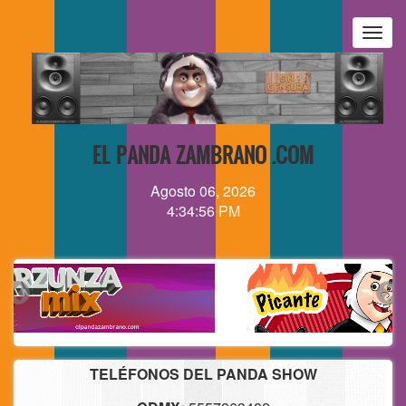
Pasar
al
Togg
contenido
navig
principal
EL PANDA ZAMBRANO .COM
Agosto 06, 2026
4:34:57 PM
TELÉFONOS DEL PANDA SHOW