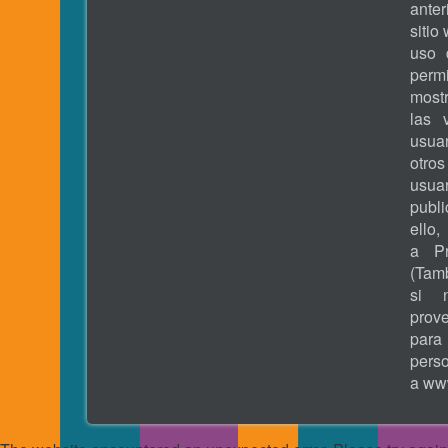
ante
sitio
uso 
permi
most
las 
usua
otros
usua
publ
ell
a Pr
(Tamb
si 
prove
pa
pers
a
www