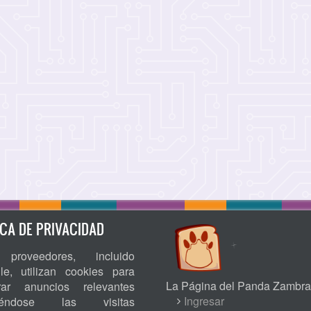
ICA DE PRIVACIDAD
proveedores, incluido
le, utilizan cookies para
La Página del Panda Zambra
rar anuncios relevantes
USER
Ingresar
niéndose las visitas