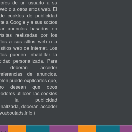
riores de un usuario a su
ACCOUNT
 web o a otros sitios web. El
MENU
de cookies de publicidad
te a Google y a sus socios
rar anuncios basados en
visitas realizadas por los
rios a sus sitios web o a
 sitios web de Internet. Los
rios pueden inhabilitar la
icidad personalizada. Para
o, deberán acceder
eferencias de anuncios.
ién puede explicarles que,
no desean que otros
edores utilicen las cookies
ra la publicidad
onalizada, deberán acceder
.aboutads.info
.)