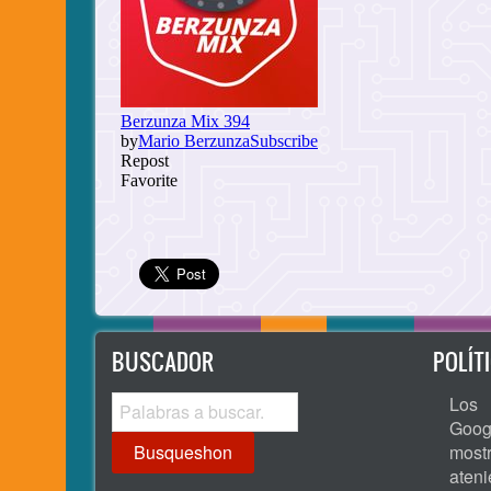
BUSCADOR
POLÍT
Busqueshon
Los 
Goog
most
ate