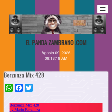
Pasar
al
Togg
contenido
navig
principal
EL PANDA ZAMBRANO .COM
Agosto 09, 2026
09:13:18 AM
Berzunza Mix 428
WhatsApp
Facebook
Twitter