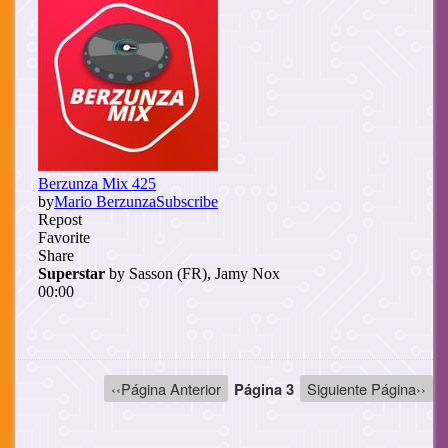
Paginación
Página
‹‹Página Anterior
Página 3
Siguiente
Siguiente Página››
anterior
página