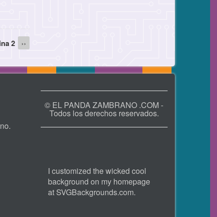
ina 2
Siguiente
››
página
© EL PANDA ZAMBRANO .COM -
Todos los derechos reservados.
no.
I customized the wicked cool
background on my homepage
at
SVGBackgrounds.com
.