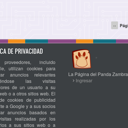
Página
‹‹
Pág
anterior
ICA DE PRIVACIDAD
proveedores, incluido
le, utilizan cookies para
La Página del Panda Zambra
rar anuncios relevantes
USER
Ingresar
niéndose las visitas
riores de un usuario a su
ACCOUNT
 web o a otros sitios web. El
MENU
de cookies de publicidad
te a Google y a sus socios
rar anuncios basados en
visitas realizadas por los
rios a sus sitios web o a