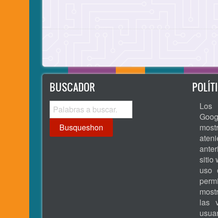
Paginación
BUSCADOR
POLÍT
Busqueshon
Los 
Goog
most
ate
ante
sitio
uso 
permi
most
las 
usua